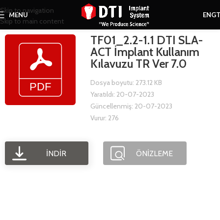
Skip to navigation
MENU
ENG
Skip to main content
TF01_2.2-1.1 DTI SLA-
ACT İmplant Kullanım
Kılavuzu TR Ver 7.0
Dosya boyutu: 273.12 KB
Yaratıldı: 20-07-2023
Güncellenmiş: 20-07-2023
Vurur: 276
İNDIR
ÖNIZLEME